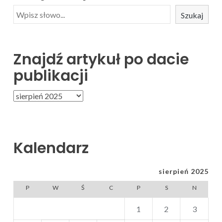
Szukaj
Znajdź artykuł po dacie
publikacji
Kalendarz
sierpień 2025
P
W
Ś
C
P
S
N
1
2
3