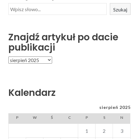
Szukaj
Znajdź artykuł po dacie
publikacji
Kalendarz
sierpień 2025
P
W
Ś
C
P
S
N
1
2
3