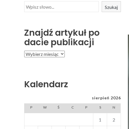
Szukaj
Znajdź artykuł po
dacie publikacji
Kalendarz
sierpień 2026
P
W
Ś
C
P
S
N
1
2