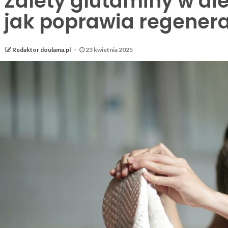
Zalety glutaminy w di
jak poprawia regenera
Redaktor doulama.pl
23 kwietnia 2025