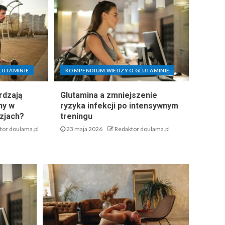
LUTAMINIE
KOMPENDIUM WIEDZY O GLUTAMINIE
rdzają
Glutamina a zmniejszenie
ny w
ryzyka infekcji po intensywnym
zjach?
treningu
tor doulama.pl
23 maja 2026
Redaktor doulama.pl