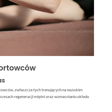
portowców
as
towców, zwłaszcza tych trenujących na wysokim
ocesach regeneracji mięśni oraz wzmacnianiu układu