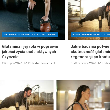
KOMPENDIUM WIEDZY O GLUTAMINIE
KOMPENDIUM WIEDZY O G
Glutamina i jej rola w poprawie
Jakie badania potwie
jakości życia osób aktywnych
skuteczność glutami
fizycznie
regeneracji po kontu
23 lipca 2026
Redaktor doulama.pl
23 czerwca 2026
Redak