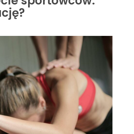
ecie sportowców:
cję?