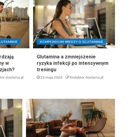
LUTAMINIE
KOMPENDIUM WIEDZY O GLUTAMINIE
rdzają
Glutamina a zmniejszenie
ny w
ryzyka infekcji po intensywnym
zjach?
treningu
tor doulama.pl
23 maja 2026
Redaktor doulama.pl