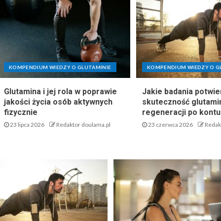
KOMPENDIUM WIEDZY O GLUTAMINIE
KOMPENDIUM WIEDZY O G
Glutamina i jej rola w poprawie
Jakie badania potwie
jakości życia osób aktywnych
skuteczność glutami
fizycznie
regeneracji po kontu
23 lipca 2026
Redaktor doulama.pl
23 czerwca 2026
Redak