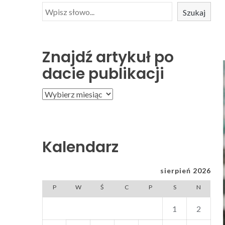
Szukaj
Znajdź artykuł po
dacie publikacji
Kalendarz
sierpień 2026
P
W
Ś
C
P
S
N
1
2